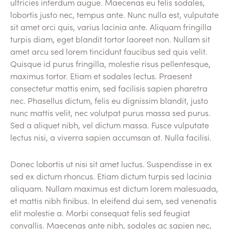
ultricies interdum augue. Maecenas eu felis sodales,
lobortis justo nec, tempus ante. Nunc nulla est, vulputate
sit amet orci quis, varius lacinia ante. Aliquam fringilla
turpis diam, eget blandit tortor laoreet non. Nullam sit
amet arcu sed lorem tincidunt faucibus sed quis velit.
Quisque id purus fringilla, molestie risus pellentesque,
maximus tortor. Etiam et sodales lectus. Praesent
consectetur mattis enim, sed facilisis sapien pharetra
nec. Phasellus dictum, felis eu dignissim blandit, justo
nunc mattis velit, nec volutpat purus massa sed purus.
Sed a aliquet nibh, vel dictum massa. Fusce vulputate
lectus nisi, a viverra sapien accumsan at. Nulla facilisi.
Donec lobortis ut nisi sit amet luctus. Suspendisse in ex
sed ex dictum rhoncus. Etiam dictum turpis sed lacinia
aliquam. Nullam maximus est dictum lorem malesuada,
et mattis nibh finibus. In eleifend dui sem, sed venenatis
elit molestie a. Morbi consequat felis sed feugiat
convallis. Maecenas ante nibh, sodales ac sapien nec,